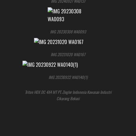
IMG 20240927 WA0137
IMG 20230308 WA0093
IMG 20231020 WA0167
IMG 20230922 WA0140(1)
Triton HDX DC 4X4 MT PT. Ziegler Indonesia Kawasan Industri
Cikarang Bekasi