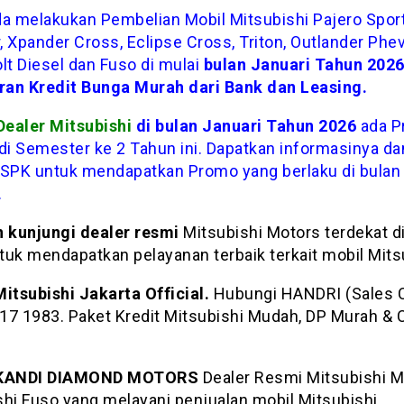
da melakukan Pembelian Mobil Mitsubishi Pajero Sport
 Xpander Cross, Eclipse Cross, Triton, Outlander Phev
lt Diesel dan Fuso di mulai
bulan Januari Tahun 202
an Kredit Bunga Murah dari Bank dan Leasing.
ealer Mitsubishi
di bulan Januari Tahun 2026
ada P
 di Semester ke 2 Tahun ini. Dapatkan informasinya da
 SPK untuk mendapatkan Promo yang berlaku di bulan 
.
n kunjungi dealer resmi
Mitsubishi Motors terdekat di
tuk mendapatkan pelayanan terbaik terkait mobil Mits
Mitsubishi Jakarta Official.
Hubungi HANDRI (Sales 
17 1983. Paket Kredit Mitsubishi Mudah, DP Murah & C
IKANDI DIAMOND MOTORS
Dealer Resmi Mitsubishi M
shi Fuso yang melayani penjualan mobil Mitsubishi.