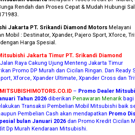
Bunga Rendah dan Proses Cepat & Mudah Hubungi Sal
171983
.
shi Jakarta PT. Srikandi Diamond Motors
Melayani
n Mobil : Destinator, Xpander, Pajero Sport, Xforce, Tr
 dengan Harga Spesial.
Mitsubishi Jakarta Timur PT. Srikandi Diamond
Jalan Raya Cakung Ujung Menteng Jakarta Timur
kan Promo DP Murah dan Cicilan Ringan. Dan Ready 
port, Xforce, Xpander Ultimate, Xpander Cross dan Tri
MITSUBISHIMOTORS.CO.ID
–
Promo Dealer Mitsubi
anuari Tahun 2026
diberikan
Penawaran Menarik
bagi
lakukan Transaksi Pembelian Mobil Mitsubishi baik s
maupun Pembelian Cash akan mendapatkan
Promo Di
pesial bulan Januari 2026
dan Promo Kredit Cicilan 
dit Dp Murah Kendaraan Mitsubishi.