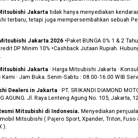
Mitsubishi Jakarta
tidak hanya menyediakan kendara
shi terbaru, tetapi juga mempersembahkan sebuah Pe
itsubishi Jakarta 2026
•Paket BUNGA 0% 1 & 2 Tah
Kredit DP Minim 10% •Cashback Jutaan Rupiah. Hubun
.
Mitsubishi Jakarta
· Harga Mitsubishi Jakarta · Konsult
 Kami · Jam Buka. Senin-Sabtu : 08.00-16.00 WIB Serv
shi Dealers in Jakarta
· PT. SRIKANDI DIAMOND MOT
 AGUNG. Jl. Raya Lenteng Agung No. 105, Jakarta, 1
Resmi Mitsubishi di Indonesia.
Menyediakan penjuala
mobil Mitsubishi ( Pajero Sport, Xpander, Triton, Fuso
 ).