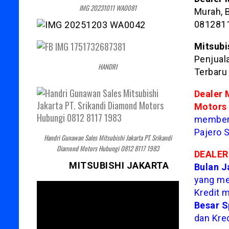
IMG 20231011 WA0081
Murah, 
081281
Mitsubi
Penjuala
HANDRI
Terbaru
Dealer 
Motors
memberi
Pajero S
Handri Gunawan Sales Mitsubishi Jakarta PT. Srikandi
Diamond Motors Hubungi 0812 8117 1983
DEALER
MITSUBISHI JAKARTA
Bulan J
yang me
Kredit 
Besar S
dan Kre