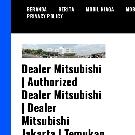
Skip
BERANDA
BERITA
MOBIL NIAGA
MOB
to
PRIVACY POLICY
content
Dealer Mitsubishi
| Authorized
Dealer Mitsubishi
| Dealer
Mitsubishi
Jakarta | Temukan