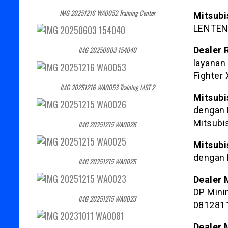
IMG 20251216 WA0052 Training Center
Mitsubi
LENTENG
Dealer 
IMG 20250603 154040
layanan 
Fighter X
IMG 20251216 WA0053 Training MST 2
Mitsubi
dengan 
Mitsubis
IMG 20251215 WA0026
Mitsubi
dengan 
IMG 20251215 WA0025
Dealer 
DP Mini
IMG 20251215 WA0023
081281
Dealer 