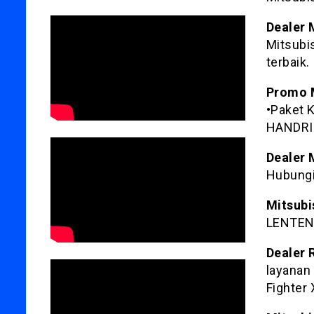
Dealer 
Mitsubi
terbaik.
Promo M
•Paket 
HANDRI
Dealer 
Hubungi
Mitsubi
LENTENG
Dealer 
layanan 
Fighter X