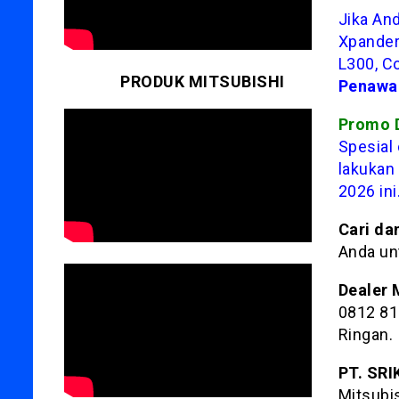
Jika An
Xpander,
L300, Co
PRODUK MITSUBISHI
Penawar
Promo D
Spesial
lakukan
2026 ini
Cari da
Anda un
Dealer 
0812 81
Ringan.
PT. SR
Mitsubi