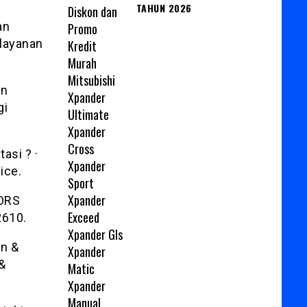
TAHUN 2026
an
layanan
un
gi
asi ? ·
ice.
ORS
2610.
n &
 &