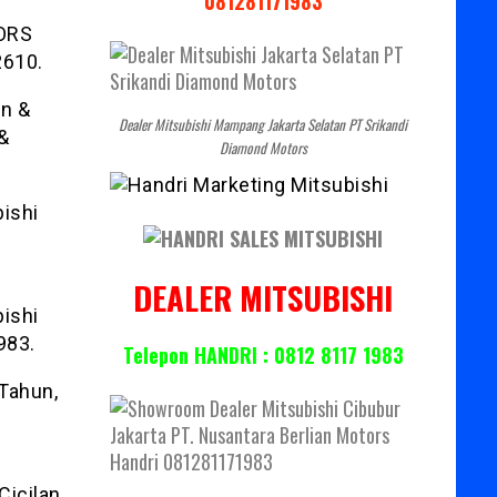
081281171983
ORS
2610.
n &
Dealer Mitsubishi Mampang Jakarta Selatan PT Srikandi
 &
Diamond Motors
ishi
DEALER MITSUBISHI
ishi
983.
Telepon HANDRI : 0812 8117 1983
Tahun,
Cicilan