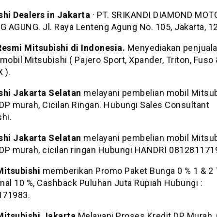
shi Dealers in Jakarta
· PT. SRIKANDI DIAMOND MOT
 AGUNG. Jl. Raya Lenteng Agung No. 105, Jakarta, 1
Resmi Mitsubishi di Indonesia.
Menyediakan penjuala
mobil Mitsubishi ( Pajero Sport, Xpander, Triton, Fuso
 ).
shi Jakarta Selatan
melayani pembelian mobil Mitsub
DP murah, Cicilan Ringan. Hubungi Sales Consultant
hi.
shi Jakarta Selatan
melayani pembelian mobil Mitsub
DP murah, cicilan ringan Hubungi HANDRI 081281171
Mitsubishi
memberikan Promo Paket Bunga 0 % 1 & 2 
mal 10 %, Cashback Puluhan Juta Rupiah Hubungi :
171983.
Mitsubishi Jakarta
Melayani Proses Kredit DP Murah, 