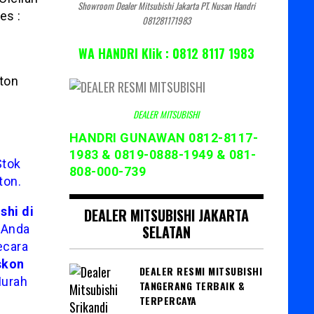
Showroom Dealer Mitsubishi Jakarta PT. Nusan Handri
es :
081281171983
WA HANDRI Klik : 0812 8117 1983
iton
DEALER MITSUBISHI
HANDRI GUNAWAN 0812-8117-
1983 & 0819-0888-1949 & 081-
Stok
808-000-739
ton.
shi di
DEALER MITSUBISHI JAKARTA
 Anda
SELATAN
ecara
skon
DEALER RESMI MITSUBISHI
Murah
TANGERANG TERBAIK &
TERPERCAYA