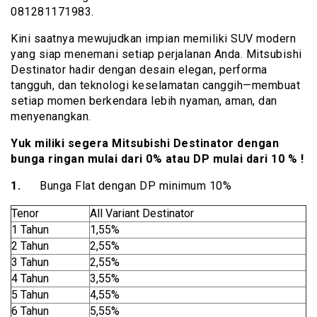
081281171983.
Kini saatnya mewujudkan impian memiliki SUV modern
yang siap menemani setiap perjalanan Anda. Mitsubishi
Destinator hadir dengan desain elegan, performa
tangguh, dan teknologi keselamatan canggih—membuat
setiap momen berkendara lebih nyaman, aman, dan
menyenangkan.
Yuk miliki segera Mitsubishi Destinator dengan
bunga ringan mulai dari 0% atau DP mulai dari 10 % !
1.
Bunga Flat dengan DP minimum 10%
Tenor
All Variant Destinator
1 Tahun
1,55%
2 Tahun
2,55%
3 Tahun
2,55%
4 Tahun
3,55%
5 Tahun
4,55%
6 Tahun
5,55%