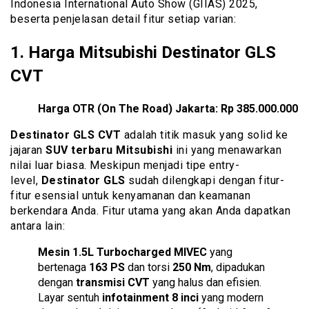
Indonesia International Auto Show (GIIAS) 2025,
beserta penjelasan detail fitur setiap varian:
1.
Harga Mitsubishi Destinator GLS
CVT
Harga OTR (On The Road) Jakarta:
Rp 385.000.000
Destinator GLS CVT
adalah titik masuk yang solid ke
jajaran
SUV terbaru Mitsubishi
ini yang menawarkan
nilai luar biasa. Meskipun menjadi tipe entry-
level,
Destinator GLS
sudah dilengkapi dengan fitur-
fitur esensial untuk kenyamanan dan keamanan
berkendara Anda. Fitur utama yang akan Anda dapatkan
antara lain:
Mesin 1.5L Turbocharged MIVEC
yang
bertenaga
163 PS
dan torsi
250 Nm
, dipadukan
dengan
transmisi CVT
yang halus dan efisien.
Layar sentuh
infotainment 8 inci
yang modern