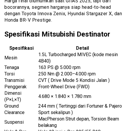
Harga final diumumkan saat GIIAS 2025, tapi dari
bocorannya, segmen harganya siap head-to-head
dengan Toyota Innova Zenix, Hyundai Stargazer X, dan
Honda BR-V Prestige.
Spesifikasi Mitsubishi Destinator
Spesifikasi
Detail
1.5L Turbocharged MIVEC (kode mesin
Mesin
4B40)
Tenaga
163 PS @ 5.000 rpm
Torsi
250 Nm @ 2.000–4.000 rpm
Transmisi
CVT ( Drive Mode 5 Kondisi Jalan )
Penggerak
Front-Wheel Drive (FWD)
Dimensi
4.680 × 1.840 × 1.780 mm
(P×L×T)
Ground
244 mm ( Tertinggi dari Fortuner & Pajero
Clearance
Sport sekalipun )
MacPherson Strut depan, Torsion Beam
Suspensi
belakang