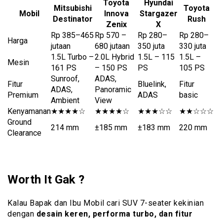
Toyota
Hyundai
Mitsubishi
Toyota
Mobil
Innova
Stargazer
Destinator
Rush
Zenix
X
Rp 385–465
Rp 570 –
Rp 280–
Rp 280–
Harga
jutaan
680 jutaan
350 juta
330 juta
1.5L Turbo –
2.0L Hybrid
1.5L – 115
1.5L –
Mesin
161 PS
– 150 PS
PS
105 PS
Sunroof,
ADAS,
Fitur
Bluelink,
Fitur
ADAS,
Panoramic
Premium
ADAS
basic
Ambient
View
Kenyamanan
★★★★☆
★★★★☆
★★★☆☆
★★☆☆☆
Ground
214 mm
±185 mm
±183 mm
220 mm
Clearance
Worth It Gak ?
Kalau Bapak dan Ibu Mobil cari SUV 7-seater kekinian
dengan
desain keren, performa turbo, dan fitur