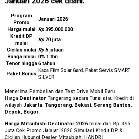
Januari 2026 cek disini.
Program
Januari 2026
Promo
Harga mulai
Rp
395.000.000
Kredit DP
Rp
70 juta
mulai
Cicilan mulai
Rp
6 jutaan
Bunga mulai
0% 1 thn
Tenor hingga
6 tahun
Kaca Film Solar Gard, Paket Servis SMART
Paket Bonus
SILVER
Menerima Pembelian dan Test Drive Mobil Baru
Harga
Destinator
Tangerang secara Tunai atau Kredit di
wilayah
Jakarta
,
Tangerang
,
Bekasi
,
Serang Banten,
Depok, Bogor.
Harga Mitsubishi Destinator 2026
mulai dari Rp. 395
Juta Cek Promo Januari 2026 Simulasi Kredit DP &
Cicilan Hubungi Dealer Mitsubishi HANDRI :