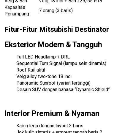
Velg & Ban
Velg 18 inci + Ban 225/55 R18
Kapasitas
7 orang (3 baris)
Penumpang
Fitur-Fitur Mitsubishi Destinator
Eksterior Modern & Tangguh
Full LED Headlamp + DRL
Sequential Turn Signal (lampu sein dinamis)
Roof Rail aktif
Velg alloy two-tone 18 inci
Panoramic Sunroof (varian tertinggi)
Desain SUV dengan bahasa “Dynamic Shield”
Interior Premium & Nyaman
Kabin lega dengan layout 3 baris
Jok kulit sintetis + armrest tengah baris 2