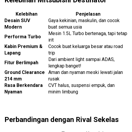
Kelebihan Mitsubishi Destinator
Kelebihan
Penjelasan
Desain SUV
Gaya kekinian, maskulin, dan cocok
Modern
buat semua usia
Mesin 1.5L Turbo bertenaga, tapi tetap
Performa Turbo
irit
Kabin Premium &
Cocok buat keluarga besar atau road
Lapang
trip
Dari ambient light sampai ADAS,
Fitur Berlimpah
lengkap banget!
Ground Clearance
Aman dan nyaman meski lewati jalan
214 mm
rusak
Rasa Berkendara
CVT halus, suspensi empuk, dan
Nyaman
minim limbung
Perbandingan dengan Rival Sekelas