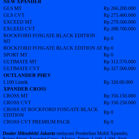
NEW XPANDER
GLS MT
Rp
266.200.000
GLS CVT
Rp
275.400.000
EXCEED MT
Rp
279.500.000
EXCEED CVT
Rp
288.700.000
ROCKFORD FOSGATE BLACK EDITION
Rp
0
MT
ROCKFORD FOSGATE BLACK EDITION AT
Rp
0
SPORT MT
Rp
0
ULTIMATE MT
Rp 312
.570.000
ULTIMATE CVT
Rp 327.50
0.000
OUTLANDER PHEV
L100 Listrik
Rp
320.00.000
XPANDER CROSS
CROSS MT
Rp 356
.150.000
CROSS CVT
Rp
330.250.000
CROSS AT ROCKFORD FOSGATE BLACK
Rp
0
EDITION
CROSS CVT PREMIUM PACK
Rp
0
Dealer Mitsubishi Jakarta
melayani Pembelian Mobil Xpander,
Pajero Sport, Xpander Cross, Xforce, Triton, L100, L300, Truk