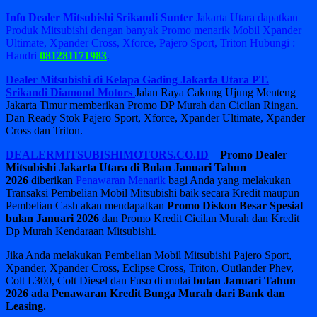
Info Dealer Mitsubishi Srikandi Sunter
Jakarta Utara dapatkan
Produk Mitsubishi dengan banyak Promo menarik Mobil Xpander
Ultimate, Xpander Cross, Xforce, Pajero Sport, Triton Hubungi :
Handri
081281171983
.
Dealer Mitsubishi di Kelapa Gading Jakarta Utara PT.
Srikandi Diamond Motors
Jalan Raya Cakung Ujung Menteng
Jakarta Timur memberikan Promo DP Murah dan Cicilan Ringan.
Dan Ready Stok Pajero Sport, Xforce, Xpander Ultimate, Xpander
Cross dan Triton.
DEALERMITSUBISHIMOTORS.CO.ID
–
Promo Dealer
Mitsubishi Jakarta Utara di Bulan Januari Tahun
2026
diberikan
Penawaran Menarik
bagi Anda yang melakukan
Transaksi Pembelian Mobil Mitsubishi baik secara Kredit maupun
Pembelian Cash akan mendapatkan
Promo Diskon Besar Spesial
bulan Januari 2026
dan Promo Kredit Cicilan Murah dan Kredit
Dp Murah Kendaraan Mitsubishi.
Jika Anda melakukan Pembelian Mobil Mitsubishi Pajero Sport,
Xpander, Xpander Cross, Eclipse Cross, Triton, Outlander Phev,
Colt L300, Colt Diesel dan Fuso di mulai
bulan Januari Tahun
2026 ada Penawaran Kredit Bunga Murah dari Bank dan
Leasing.