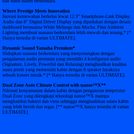
dan stabil dalam berkendara.
Where Prestige Meets Innovation
Inovasi kemewahan berkelas lewat 12.3″ Smartphone-Link Display
Audio dan 8″ Digital Driver Display yang dipadukan dengan desain
dashboard bernuansa White Melange dan Mocha. Fitur Ambient
Lighting membuat suasana berkendara lebih mewah dan tenang.* [*
Hanya tersedia di varian ULTIMATE].
Dynamic Sound Yamaha Premium*
Hidupkan suasana berkendara yang menyenangkan dengan
pengalaman audio premium yang memiliki 4 konfigurasi audio
(Signature, Lively, Powerful dan Relaxing) menghasilkan kualitas
suara jernih yang memenuhi kabin dengan 8 speaker layaknya
sebuah konser musik.* [* Hanya tersedia di varian ULTIMATE].
Dual Zone Auto Climate Control with nanoe™X**
Nikmati kenyamanan dalam kabin dengan pengaturan temperatur
Dual Zone yang dilengkapi teknologi nanoe™X mampu
menghambat bakteri dan virus sehingga menghadirkan udara kabin
yang lebih bersih dan segar. [** nanoe™X hanya tersedia di varian
ULTIMATE]