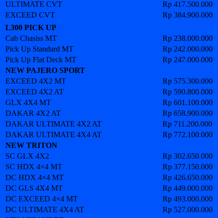
ULTIMATE CVT
Rp
417.500.000
EXCEED CVT
Rp 384.90
0.000
L300 PICK UP
Cab Chasiss MT
Rp 238
.000.000
Pick Up Standard MT
Rp
242.000.000
Pick Up Flat Deck MT
Rp
247.000.000
NEW PAJERO SPORT
EXCEED 4X2 MT
Rp
575.300.000
EXCEED 4X2 AT
Rp
590.800.000
GLX 4X4 MT
Rp 601
.100.000
DAKAR 4X2 AT
Rp 658.9
00.000
DAKAR ULTIMATE 4X2 AT
Rp 711
.200.000
DAKAR ULTIMATE 4X4 AT
Rp
772.100.000
NEW TRITON
SC GLX 4X2
Rp 302
.650.000
SC HDX 4×4 MT
Rp
377.150.000
DC HDX 4×4 MT
Rp
426.650.000
DC GLS 4X4 MT
Rp
449.000.000
DC EXCEED 4×4 MT
Rp
493.000.000
DC ULTIMATE 4X4 AT
Rp 527.00
0.000