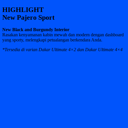
Handsfree Power Liftgate dengan Kick Sensors
Handsfree Power Liftgate hadir dengan sistem tanpa kunci yang
memberi kemudahan bagi Anda. Ada tiga cara pengoperasian:
1. Hands-free access.
2. Close and lock function.
3. Height memory.
*Tersedia pada varian Dakar Ultimate