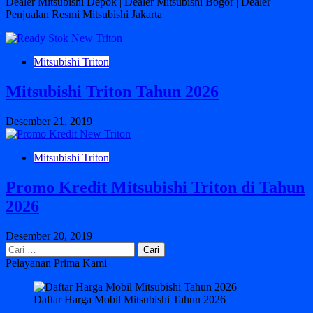
Dealer Mitsubishi Depok | Dealer Mitsubishi Bogor | Dealer
Penjualan Resmi Mitsubishi Jakarta
Mitsubishi Triton
Mitsubishi Triton Tahun 2026
Desember 21, 2019
Mitsubishi Triton
Promo Kredit Mitsubishi Triton di Tahun
2026
Desember 20, 2019
Cari
untuk:
Pelayanan Prima Kami
Daftar Harga Mobil Mitsubishi Tahun 2026