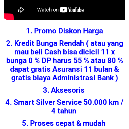
1. Promo Diskon Harga
2. Kredit Bunga Rendah ( atau yang
mau beli Cash bisa dicicil 11 x
bunga 0 % DP harus 55 % atau 80 %
dapat gratis Asuransi 11 bulan &
gratis biaya Administrasi Bank )
3. Aksesoris
4. Smart Silver Service 50.000 km /
4 tahun
5. Proses cepat & mudah