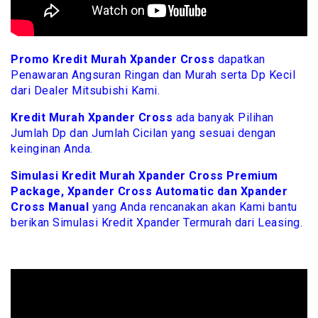
Promo Kredit Murah Xpander Cross
dapatkan
Penawaran Angsuran Ringan dan Murah serta Dp Kecil
dari Dealer Mitsubishi Kami.
Kredit Murah Xpander Cross
ada banyak Pilihan
Jumlah Dp dan Jumlah Cicilan yang sesuai dengan
keinginan Anda.
Simulasi Kredit Murah Xpander Cross Premium
Package, Xpander Cross Automatic dan Xpander
Cross Manual
yang Anda rencanakan akan Kami bantu
berikan Simulasi Kredit Xpander Termurah dari Leasing.