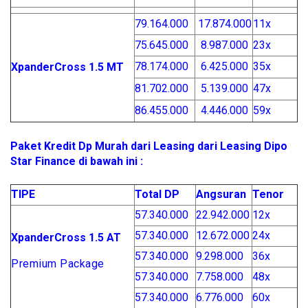
79.164.000
17.874.000
11x
75.645.000
8.987.000
23x
78.174.000
6.425.000
35x
Xpander
Cross 1.5 MT
81.702.000
5.139.000
47x
86.455.000
4.446.000
59x
Paket Kredit Dp Murah dari Leasing dari Leasing Dipo
Star Finance di bawah ini :
TIPE
Total DP
Angsuran
Tenor
57.340.000
22.942.000
12x
57.340.000
12.672.000
24x
Xpander
Cross 1.5 AT
57.340.000
9.298.000
36x
Premium Package
57.340.000
7.758.000
48x
57.340.000
6.776.000
60x