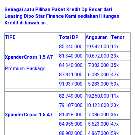
Sebagai satu Pilihan Paket Kredit Dp Besar dari
Leasing Dipo Star Finance Kami sediakan Hitungan
Kredit di bawah ini :
TIPE
Total DP
Angsuran
Tenor
85.340.000
19.942.000
11x
81.340.000
10.672.000
23x
Xpander
Cross 1.5 AT
84.340.000
7.382.000
35x
Premium Package
87.811.000
6.082.000
47x
91.937.000
5.283.000
59x
82.749.000
19.250.000
11x
79.187.000
10.123.000
23x
Xpander
Cross 1.5 AT
81.428.000
7.086.000
35x
84.955.000
5.623.000
47x
88.902.000
4.867.000
59x