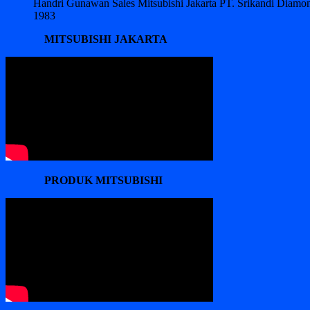
Handri Gunawan Sales Mitsubishi Jakarta PT. Srikandi Diam
1983
MITSUBISHI JAKARTA
PRODUK MITSUBISHI