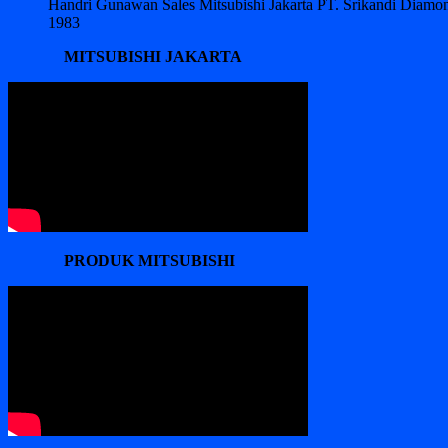
Handri Gunawan Sales Mitsubishi Jakarta PT. Srikandi Diam
1983
MITSUBISHI JAKARTA
PRODUK MITSUBISHI