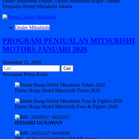
Dealer Mitsubishi Depok | Dealer Mitsubishi Bogor | Dealer
Penjualan Resmi Mitsubishi Jakarta
Dealer Mitsubishi
PROGRAM PENJUALAN MITSUBISHI
MOTORS JANUARI 2026
Desember 21, 2019
Cari
untuk:
Pelayanan Prima Kami
Daftar Harga Mobil Mitsubishi Tahun 2026
Daftar Harga Mobil Mitsubishi Fuso & Fighter 2026
HANDRI GUNAWAN
IMG 20251217 WA0020 LHKBN Antara