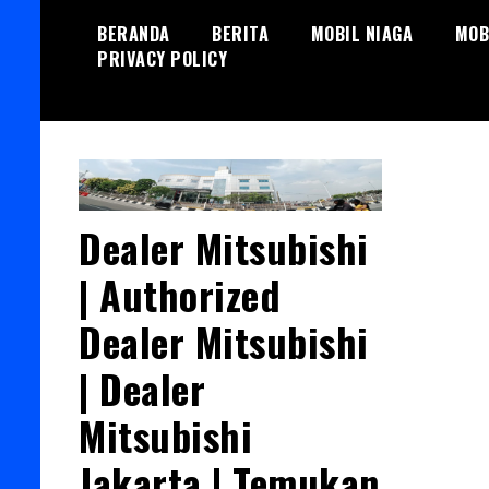
Skip
BERANDA
BERITA
MOBIL NIAGA
MOB
to
PRIVACY POLICY
content
Dealer Mitsubishi
| Authorized
Dealer Mitsubishi
| Dealer
Mitsubishi
Jakarta | Temukan