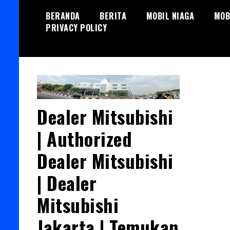
Skip
BERANDA
BERITA
MOBIL NIAGA
MOB
to
PRIVACY POLICY
content
Dealer Mitsubishi
| Authorized
Dealer Mitsubishi
| Dealer
Mitsubishi
Jakarta | Temukan