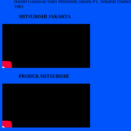
Handri Gunawan Sales Mitsubishi Jakarta PT. Srikandi Diam
1983
MITSUBISHI JAKARTA
PRODUK MITSUBISHI