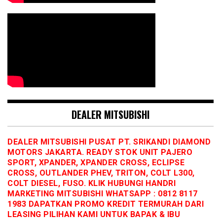
DEALER MITSUBISHI
DEALER MITSUBISHI PUSAT PT. SRIKANDI DIAMOND
MOTORS JAKARTA. READY STOK UNIT PAJERO
SPORT, XPANDER, XPANDER CROSS, ECLIPSE
CROSS, OUTLANDER PHEV, TRITON, COLT L300,
COLT DIESEL, FUSO. KLIK HUBUNGI HANDRI
MARKETING MITSUBISHI WHATSAPP : 0812 8117
1983 DAPATKAN PROMO KREDIT TERMURAH DARI
LEASING PILIHAN KAMI UNTUK BAPAK & IBU