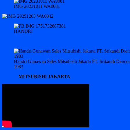
IMG 20231011 WA0081
HANDRI
Handri Gunawan Sales Mitsubishi Jakarta PT. Srikandi Diam
1983
MITSUBISHI JAKARTA