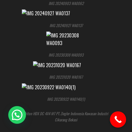
IMG 20240903 WA0062
IMG 20240927 WA0137
IMG 20230308 WA0093
IMG 20231020 WA0167
IMG 20230922 WA0140(1)
Triton HDX DC 4X4 MT PT. Ziegler Indonesia Kawasan Industri
Cikarang Bekasi