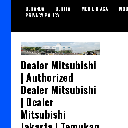
Skip
BERANDA
BERITA
MOBIL NIAGA
MOB
to
PRIVACY POLICY
content
Dealer Mitsubishi
| Authorized
Dealer Mitsubishi
| Dealer
Mitsubishi
Jakarta | Temukan