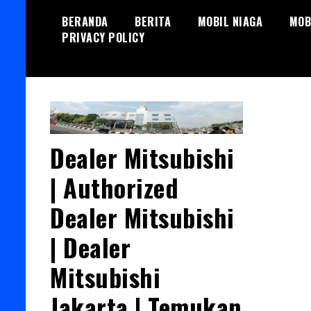
Skip
BERANDA
BERITA
MOBIL NIAGA
MOB
to
PRIVACY POLICY
content
Dealer Mitsubishi
| Authorized
Dealer Mitsubishi
| Dealer
Mitsubishi
Jakarta | Temukan