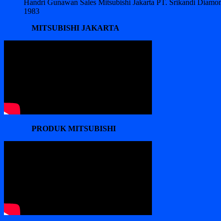
Handri Gunawan Sales Mitsubishi Jakarta PT. Srikandi Diam
1983
MITSUBISHI JAKARTA
PRODUK MITSUBISHI