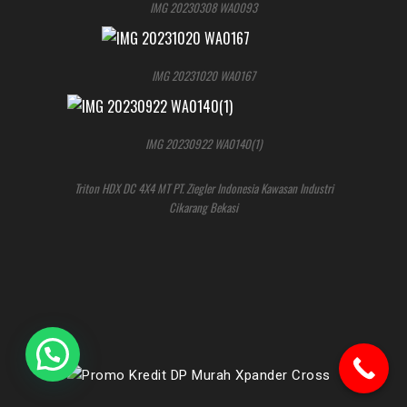
IMG 20230308 WA0093
IMG 20231020 WA0167
IMG 20230922 WA0140(1)
Triton HDX DC 4X4 MT PT. Ziegler Indonesia Kawasan Industri
Cikarang Bekasi