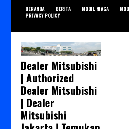
Skip
BERANDA
BERITA
MOBIL NIAGA
MOB
to
PRIVACY POLICY
content
Dealer Mitsubishi
| Authorized
Dealer Mitsubishi
| Dealer
Mitsubishi
Jakarta | Temukan