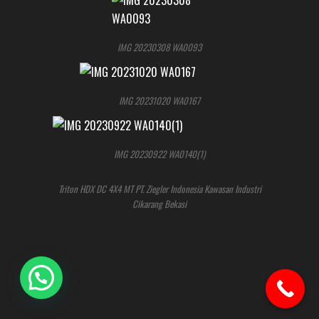
IMG 20230308 WA0093
IMG 20231020 WA0167
IMG 20230922 WA0140(1)
Triton HDX DC 4X4 MT PT. Ziegler Indonesia Kawasan Industri
Cikarang Bekasi