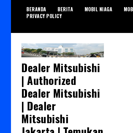
Skip
BERANDA
BERITA
MOBIL NIAGA
MOB
to
PRIVACY POLICY
content
Dealer Mitsubishi
| Authorized
Dealer Mitsubishi
| Dealer
Mitsubishi
Jakarta | Temukan