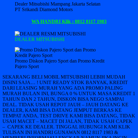
Dealer Mitsubishi Mampang Jakarta Selatan
PT Srikandi Diamond Motors
WA HANDRI Klik : 0812 8117 1983
DEALER MITSUBISHI
Promo Diskon Pajero Sport dan Promo Kredit
Pajero Sport
SEKARANG BELI MOBIL MITSUBISHI LEBIH MUDAH
DISINI SAJA… ! UNIT READY STOK BANYAK, KREDIT
DARI LEASING MURAH YANG ADA PROMO PALING
MURAH BULAN INI, BUNGA 0 % UNTUK MASA KREDIT 1
TAHUN DAN 2 TAHUN, DISKON BISA NEGO SAMPAI
DEAL. TIDAK USAH REPOT JAUH – JAUH DATANG KE
DEALER, KAMI BISA DATANG JEMPUT BERKAS KE
TEMPAT ANDA, TEST DRIVE KAMI BISA DATANG, TIDAK
USAH MACET – MACET DI JALAN, TIDAK USAH CAPEK
– CAPEK KE DEALER. TINGGAL HUBUNGI KAMI KLIK
TULISAN INI HANDRI GUNAWAN 0812 8117 1983 &
MEMBERI INFORMASI LENGKAP. NAMUN JIKA INGIN