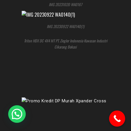
IMG 20231020 WA0167
IMG 20230922 WA0140(1)
Triton HDX DC 4X4 MT PT. Ziegler Indonesia Kawasan Industri
Cikarang Bekasi