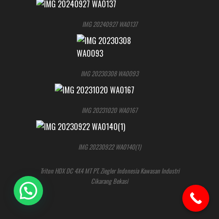
IMG 20240927 WA0137
IMG 20230308 WA0093
IMG 20231020 WA0167
IMG 20230922 WA0140(1)
Triton HDX DC 4X4 MT PT. Ziegler Indonesia Kawasan Industri
Cikarang Bekasi