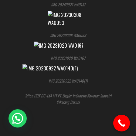
IMG 20240927 WA0137
IMG 20230308 WA0093
IMG 20231020 WA0167
IMG 20230922 WA0140(1)
Triton HDX DC 4X4 MT PT. Ziegler Indonesia Kawasan Industri
Cikarang Bekasi