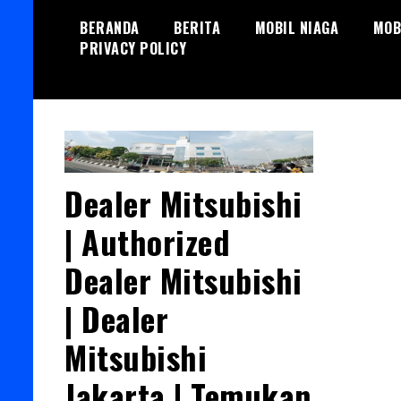
Skip
BERANDA
BERITA
MOBIL NIAGA
MOB
to
PRIVACY POLICY
content
Dealer Mitsubishi
| Authorized
Dealer Mitsubishi
| Dealer
Mitsubishi
Jakarta | Temukan