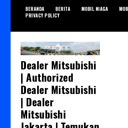
Skip
BERANDA
BERITA
MOBIL NIAGA
MOB
to
PRIVACY POLICY
content
Dealer Mitsubishi
| Authorized
Dealer Mitsubishi
| Dealer
Mitsubishi
Jakarta | Temukan