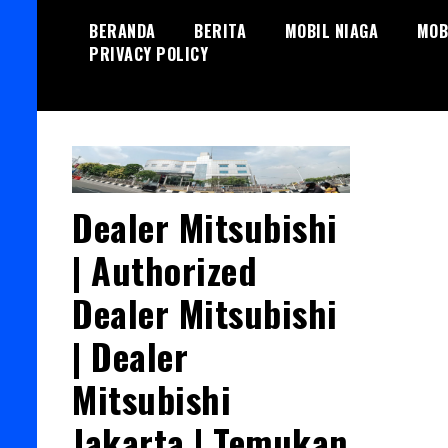
Skip
BERANDA
BERITA
MOBIL NIAGA
MOB
to
PRIVACY POLICY
content
Dealer Mitsubishi
| Authorized
Dealer Mitsubishi
| Dealer
Mitsubishi
Jakarta | Temukan