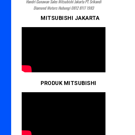
Handri Gunawan Sales Mitsubishi Jakarta PT. Srikandi
Diamond Motors Hubungi 0812 8117 1983
MITSUBISHI JAKARTA
PRODUK MITSUBISHI