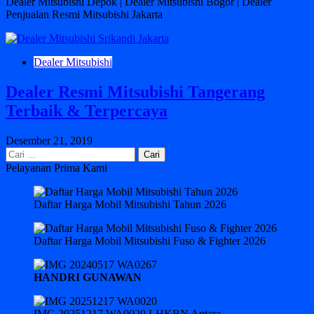
Dealer Mitsubishi Depok | Dealer Mitsubishi Bogor | Dealer
Penjualan Resmi Mitsubishi Jakarta
Dealer Mitsubishi
Dealer Resmi Mitsubishi Tangerang
Terbaik & Terpercaya
Desember 21, 2019
Cari
untuk:
Pelayanan Prima Kami
Daftar Harga Mobil Mitsubishi Tahun 2026
Daftar Harga Mobil Mitsubishi Fuso & Fighter 2026
HANDRI GUNAWAN
IMG 20251217 WA0020 LHKBN Antara