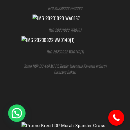
IMG 20230308 WA0093
IMG 20231020 WA0167
IMG 20230922 WA0140(1)
Triton HDX DC 4X4 MT PT. Ziegler Indonesia Kawasan Industri
Cikarang Bekasi