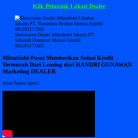
Klik Petunjuk Lokasi Dealer
Showroom Dealer Mitsubishi Jakarta PT.
Srikandi Diamond Motors Handri
081281171983
Mitsubishi Pusat Memberikan Solusi Kredit
Termurah Dari Leasing dari HANDRI GUNAWAN
Marketing DEALER
Iklan Pajero Sport :