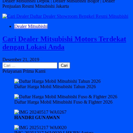
Dealer Mitsubishi Depok | Dealer Mitsubishi Bogor | Dealer
Penjualan Resmi Mitsubishi Jakarta
Dealer Mitsubishi
Cari Dealer Mitsubishi Motors Terdekat
dengan Lokasi Anda
Desember 21, 2019
Cari
untuk:
Pelayanan Prima Kami
Daftar Harga Mobil Mitsubishi Tahun 2026
Daftar Harga Mobil Mitsubishi Fuso & Fighter 2026
HANDRI GUNAWAN
IMG 20251217 WA0020 LHKBN Antara