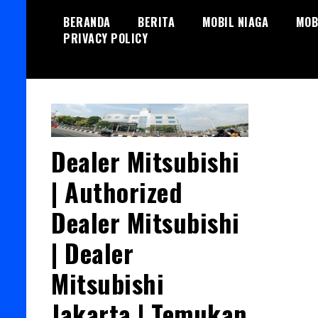
Skip
BERANDA
BERITA
MOBIL NIAGA
MOB
to
PRIVACY POLICY
content
Dealer Mitsubishi
| Authorized
Dealer Mitsubishi
| Dealer
Mitsubishi
Jakarta | Temukan