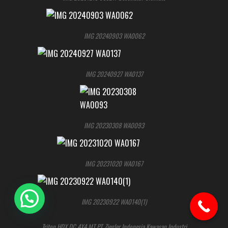
IMG 20240903 WA0062
IMG 20240927 WA0137
IMG 20230308 WA0093
IMG 20231020 WA0167
IMG 20230922 WA0140(1)
Triton HDX DC 4X4 MT PT. Ziegler Indonesia Kawasan Industri