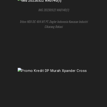
IMG 20230922 WA0140(1)
Triton HDX DC 4X4 MT PT. Ziegler Indonesia Kawasan Industri
Cikarang Bekasi