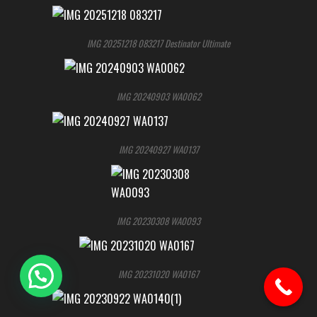
IMG 20251218 083217 Destinator Ultimate
IMG 20240903 WA0062
IMG 20240927 WA0137
IMG 20230308 WA0093
IMG 20231020 WA0167