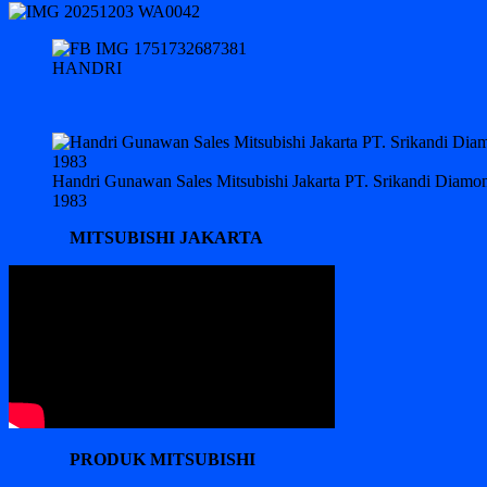
HANDRI
Handri Gunawan Sales Mitsubishi Jakarta PT. Srikandi Diam
1983
MITSUBISHI JAKARTA
PRODUK MITSUBISHI