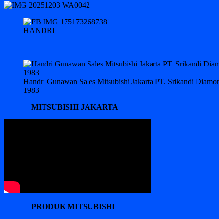
HANDRI
Handri Gunawan Sales Mitsubishi Jakarta PT. Srikandi Diam
1983
MITSUBISHI JAKARTA
PRODUK MITSUBISHI