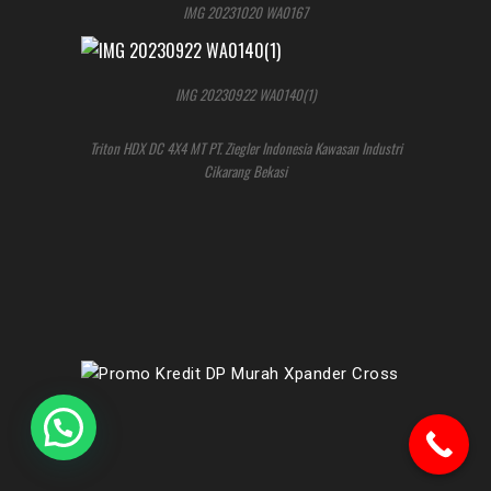
IMG 20231020 WA0167
IMG 20230922 WA0140(1)
Triton HDX DC 4X4 MT PT. Ziegler Indonesia Kawasan Industri
Cikarang Bekasi