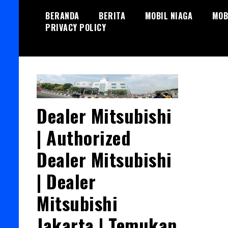
Skip
BERANDA
BERITA
MOBIL NIAGA
MOB
to
PRIVACY POLICY
content
Dealer Mitsubishi
| Authorized
Dealer Mitsubishi
| Dealer
Mitsubishi
Jakarta | Temukan