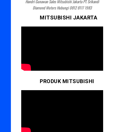
Handri Gunawan Sales Mitsubishi Jakarta PT. Srikandi
Diamond Motors Hubungi 0812 8117 1983
MITSUBISHI JAKARTA
PRODUK MITSUBISHI