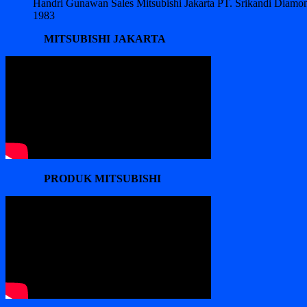
Handri Gunawan Sales Mitsubishi Jakarta PT. Srikandi Diam
1983
MITSUBISHI JAKARTA
PRODUK MITSUBISHI