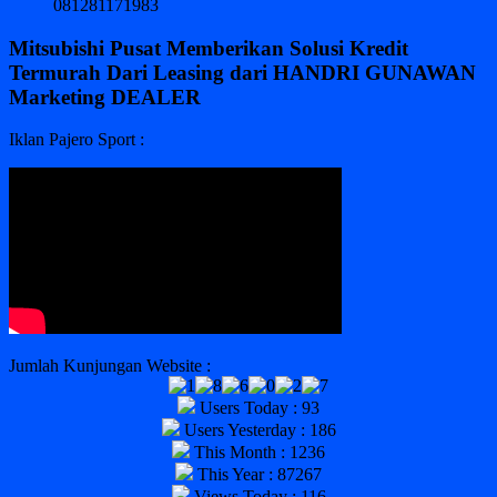
081281171983
Mitsubishi Pusat Memberikan Solusi Kredit
Termurah Dari Leasing dari HANDRI GUNAWAN
Marketing DEALER
Iklan Pajero Sport :
Jumlah Kunjungan Website :
Users Today : 93
Users Yesterday : 186
This Month : 1236
This Year : 87267
Views Today : 116