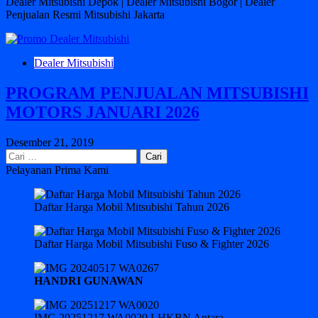
Dealer Mitsubishi Depok | Dealer Mitsubishi Bogor | Dealer
Penjualan Resmi Mitsubishi Jakarta
Dealer Mitsubishi
PROGRAM PENJUALAN MITSUBISHI
MOTORS JANUARI 2026
Desember 21, 2019
Cari
untuk:
Pelayanan Prima Kami
Daftar Harga Mobil Mitsubishi Tahun 2026
Daftar Harga Mobil Mitsubishi Fuso & Fighter 2026
HANDRI GUNAWAN
IMG 20251217 WA0020 LHKBN Antara