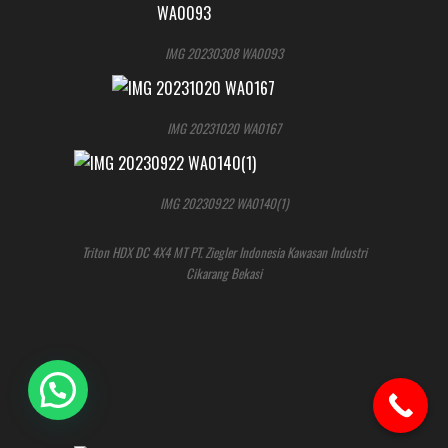
IMG 20230308 WA0093
IMG 20231020 WA0167
IMG 20230922 WA0140(1)
Triton HDX DC 4X4 MT PT. Ziegler Indonesia Kawasan Industri
Cikarang Bekasi