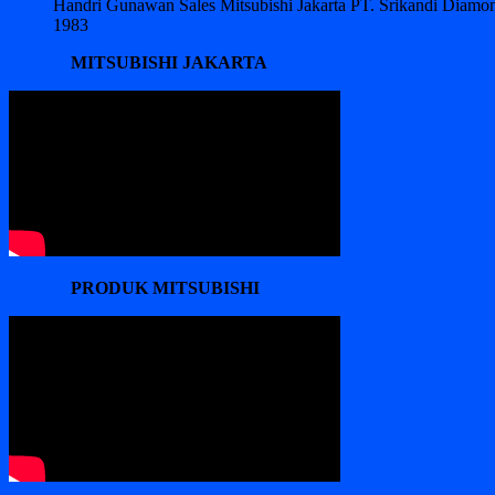
Handri Gunawan Sales Mitsubishi Jakarta PT. Srikandi Diam
1983
MITSUBISHI JAKARTA
PRODUK MITSUBISHI