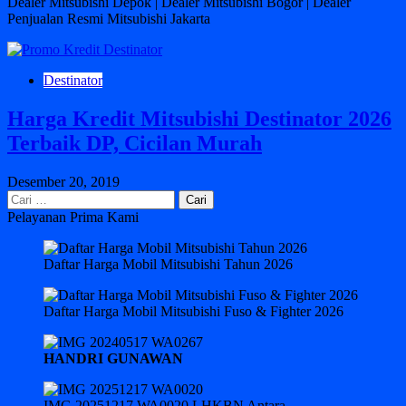
Dealer Mitsubishi Depok | Dealer Mitsubishi Bogor | Dealer
Penjualan Resmi Mitsubishi Jakarta
Destinator
Harga Kredit Mitsubishi Destinator 2026
Terbaik DP, Cicilan Murah
Desember 20, 2019
Cari
untuk:
Pelayanan Prima Kami
Daftar Harga Mobil Mitsubishi Tahun 2026
Daftar Harga Mobil Mitsubishi Fuso & Fighter 2026
HANDRI GUNAWAN
IMG 20251217 WA0020 LHKBN Antara