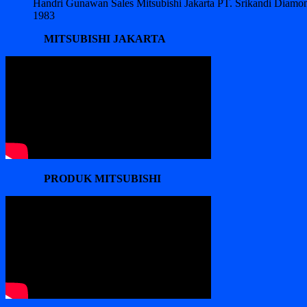
Handri Gunawan Sales Mitsubishi Jakarta PT. Srikandi Diam
1983
MITSUBISHI JAKARTA
PRODUK MITSUBISHI