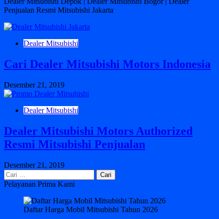
Dealer Mitsubishi Depok | Dealer Mitsubishi Bogor | Dealer
Penjualan Resmi Mitsubishi Jakarta
Dealer Mitsubishi
Cari Dealer Mitsubishi Motors Indonesia
Desember 21, 2019
Dealer Mitsubishi
Dealer Mitsubishi Motors Authorized
Resmi Mitsubishi Penjualan
Desember 21, 2019
Cari
untuk:
Pelayanan Prima Kami
Daftar Harga Mobil Mitsubishi Tahun 2026