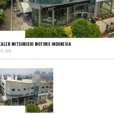
R MITSUBISHI
EALER MITSUBISHI MOTORS INDONESIA
21, 2019
R MITSUBISHI