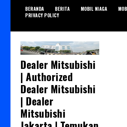
Skip
BERANDA
BERITA
MOBIL NIAGA
MOB
to
PRIVACY POLICY
content
Dealer Mitsubishi
| Authorized
Dealer Mitsubishi
| Dealer
Mitsubishi
Jakarta | Temukan