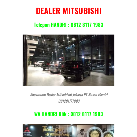
DEALER MITSUBISHI
Telepon HANDRI : 0812 8117 1983
Showroom Dealer Mitsubishi Jakarta PT. Nusan Handri
081281171983
WA HANDRI Klik : 0812 8117 1983