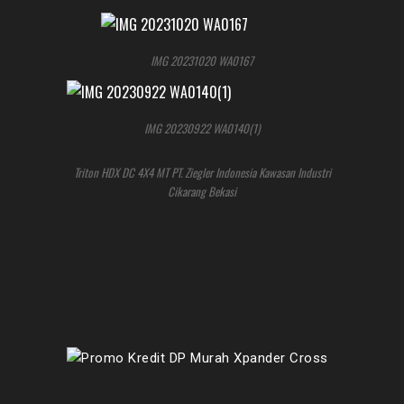
IMG 20231020 WA0167
IMG 20230922 WA0140(1)
Triton HDX DC 4X4 MT PT. Ziegler Indonesia Kawasan Industri
Cikarang Bekasi